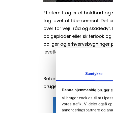
Et eternittag er et holdbart og 
tag lavet af fibercement. Det 
over for vejr, råd og skadedyr. E
bølgeplader eller skiferlook og 
boliger og erhvervsbygninger p
levetid.
BETON
Samtykke
Betontag er et solidt og holdba
bruges til både private og indu
Denne hjemmeside bruger c
Vi bruger cookies til at tilpas
vores trafik. Vi deler også 
annonceringspartnere og anal