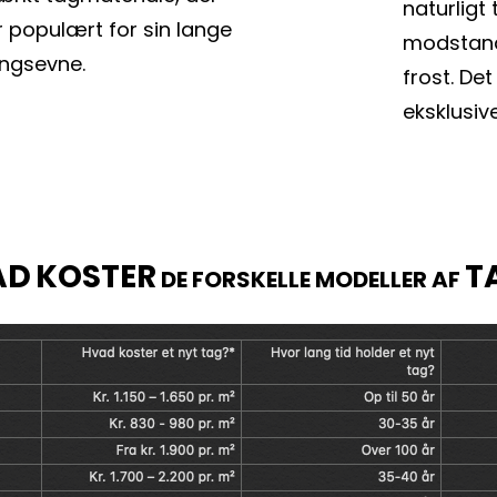
naturligt 
er populært for sin lange 
modstands
ingsevne.
frost. Det
eksklusiv
AD
KOSTER
T
 DE FORSKELLE MODELLER AF 