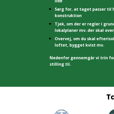
lide
Sørg for, at taget passer til h
konstruktion
Tjek, om der er regler i grun
lokalplaner mv. der skal ove
Overvej, om du skal efteriso
loftet, bygget kvist mv.
Nedenfor gennemgår vi trin for 
stilling til.
T