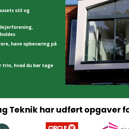
usets stil og 
dejerforening, 
rholdes
lere, have opbevaring på 
trin, hvad du bør tage 
ag Teknik har udført opgaver f