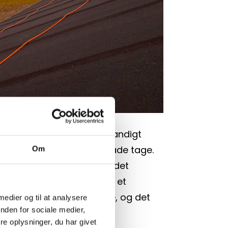
 et holdbart og vejrbestandigt 
le, der ofte bruges til flade tage. 
Om
vet af bitumen, som giver det 
e egenskaber. Tagpap er et 
t tag, let at vedligeholde, og det 
 medier og til at analysere
nden for sociale medier,
god beskyttelse mod regn.
e oplysninger, du har givet