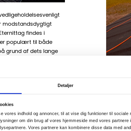
vedligeholdelsesvenligt 
er modstandsdygtigt 
ternittag findes i 
er populært til både 
å grund af dets lange 
TAG
Tagpap er
tagmateria
Detaljer
rt tagmateriale, der ofte 
Det er la
strielle bygninger.
vandtætt
ookies
stormsikre
se vores indhold og annoncer, til at vise dig funktioner til sociale
oplysninger om din brug af vores hjemmeside med vores partnere i
tilbyder 
ysepartnere. Vores partnere kan kombinere disse data med andr