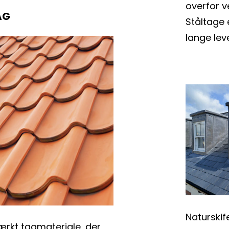
overfor v
AG
Ståltage 
lange leve
Naturskife
ærkt tagmateriale, der 