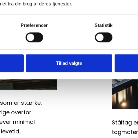
et fra din brug af deres tjenester.
Præferencer
Statistik
Tillad valgte
som er stærke, 
ge overfor 
æver minimal 
Ståltag er
levetid.
.
tagmateri