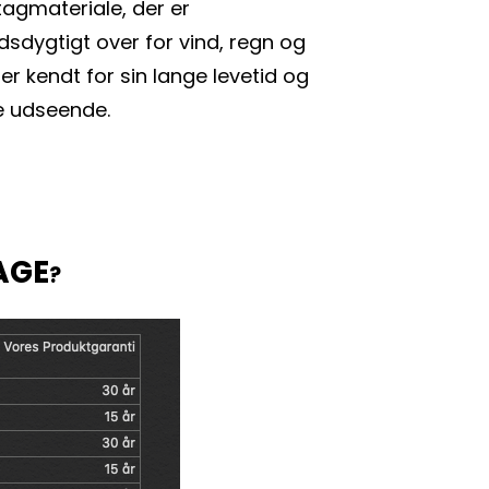
tagmateriale, der er 
dygtigt over for vind, regn og 
 er kendt for sin lange levetid og 
e udseende.
AGE
?